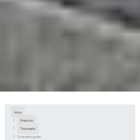
Início
Produtos
Tinta epóxi
Tinta epóxi galão