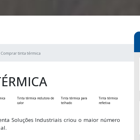
Comprar tinta térmica
TÉRMICA
mica
Tinta térmica redutora de
Tinta térmica para
Tinta térmica
calor
telhado
refletiva
nta Soluções Industriais criou o maior número
al.