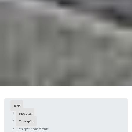
Início
Produtos
Tinta epóxi
Tinta epóxi transparente