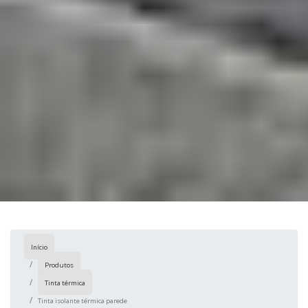
Início
Produtos
Tinta térmica
Tinta isolante térmica parede