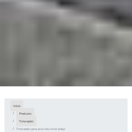
Início
Produtos
Tinta epóxi
Tinta epóxi para piso industrial preço